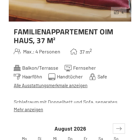
4
FAMILIENAPPARTEMENT OIM
HAUS, 37 M²
2
Max.: 4 Personen
37
m
Balkon/Terrasse
Fernseher
Haarföhn
Handtücher
Safe
Alle Ausstattungsmerkmale anzeigen
Schlafraum mit Doppelbett und Sofa, separates
Kinderzimmer mit Doppelbett, Bad, separtes WC
Mehr anzeigen
und Südbalkon (mit Verbindungsgang zum
Haupthaus).
August 2026
Mo
Di
Mi
Do
Fr
Sa
So