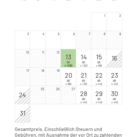
*Oim ist das steirische Wort für Alm. Unsere Häuser
gehören alle zusammen, aber damit man sich leichter
1
2
orientieren kann, haben sie jetzt auch Namen.
3
4
5
6
7
8
9
10
11
12
13
14
15
16
ab
ab
ab
1.050
1.523
998
€
€
€
17
18
19
20
21
22
23
ab
ab
ab
ab
998
1.391
446
446
€
€
€
€
25
26
27
28
29
30
24
ab
ab
ab
446
446
446
€
€
€
31
Gesamtpreis
. Einschließlich Steuern und
Gebühren, mit Ausnahme der vor Ort zu zahlenden